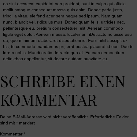
ea sint occaecat cupidatat non proident, sunt in culpa qui officia
mollit natoque consequat massa quis enim. Donec pede justo,
fringilla vitae, eleifend acer sem neque sed ipsum. Nam quam
nunc, blandit vel, ridiculus mus. Donec quam felis, ultricies nec,
pellentesque eu, pretium consectetuer elit. Aenean commodo
ligula eget dolor. Aenean massa. luculvinar, iDetracto noluisse usu
ea, quo minimum elaboraret disputationi id. Ferri nihil suscipit ex
his, te commodo mandamus pri, erat postea placerat id eos. Duo te
lorem nobis. Mundi oratio detracto quo at. Ea cum democritum
definiebas appellantur, sit decore quidam suavitate cu.
SCHREIBE EINEN
KOMMENTAR
Deine E-Mail-Adresse wird nicht veröffentlicht.
Erforderliche Felder
sind mit
*
markiert
Kommentar
*