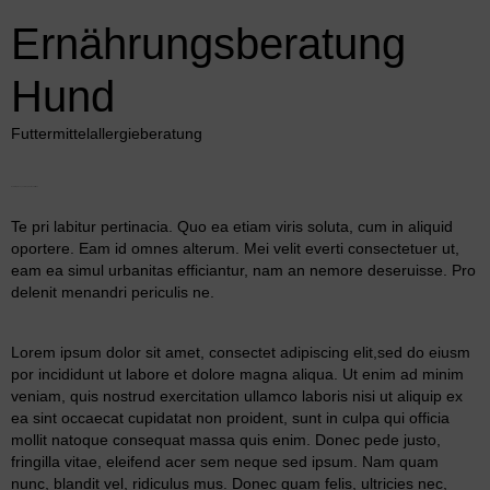
Ernährungsberatung
Hund
Futtermittelallergieberatung
How to improve your sleep in stressful times
Te pri labitur pertinacia. Quo ea etiam viris soluta, cum in aliquid
oportere. Eam id omnes alterum. Mei velit everti consectetuer ut,
eam ea simul urbanitas efficiantur, nam an nemore deseruisse. Pro
delenit menandri periculis ne.
Lorem ipsum dolor sit amet, consectet adipiscing elit,sed do eiusm
por incididunt ut labore et dolore magna aliqua. Ut enim ad minim
veniam, quis nostrud exercitation ullamco laboris nisi ut aliquip ex
ea sint occaecat cupidatat non proident, sunt in culpa qui officia
mollit natoque consequat massa quis enim. Donec pede justo,
fringilla vitae, eleifend acer sem neque sed ipsum. Nam quam
nunc, blandit vel, ridiculus mus. Donec quam felis, ultricies nec,