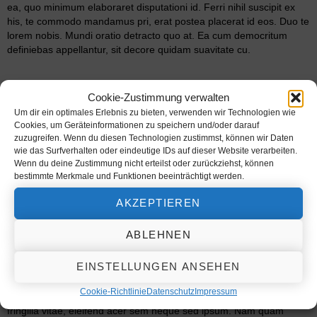
ea, quo minimum elaboraret disputationi id. Ferri nihil suscipit ex
his, te commodo mandamus pri, erat postea placerat id eos. Duo te
lorem nobis. Mundi oratio detracto quo at. Ea cum democritum
definiebas appellantur, sit decore quidam suavitate cu.
Cookie-Zustimmung verwalten
Um dir ein optimales Erlebnis zu bieten, verwenden wir Technologien wie
Cookies, um Geräteinformationen zu speichern und/oder darauf
zuzugreifen. Wenn du diesen Technologien zustimmst, können wir Daten
wie das Surfverhalten oder eindeutige IDs auf dieser Website verarbeiten.
Wenn du deine Zustimmung nicht erteilst oder zurückziehst, können
bestimmte Merkmale und Funktionen beeinträchtigt werden.
AKZEPTIEREN
Te pri labitur pertinacia quo ea etiam
ABLEHNEN
Lorem ipsum dolor sit amet, consectet adipiscing elit,sed do eiusm
por incididunt ut labore et dolore magna aliqua. Ut enim ad minim
EINSTELLUNGEN ANSEHEN
veniam, quis nostrud exercitation ullamco laboris nisi ut aliquip ex
ea sint occaecat cupidatat non proident, sunt in culpa qui officia
Cookie-Richtlinie
Datenschutz
Impressum
mollit natoque consequat massa quis enim. Donec pede justo,
fringilla vitae, eleifend acer sem neque sed ipsum. Nam quam