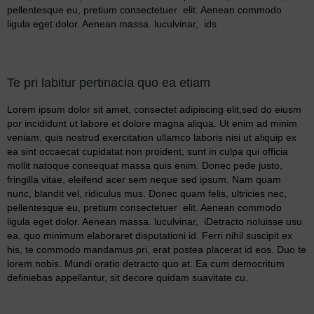
pellentesque eu, pretium consectetuer elit. Aenean commodo
ligula eget dolor. Aenean massa. luculvinar, ids
Te pri labitur pertinacia quo ea etiam
Lorem ipsum dolor sit amet, consectet adipiscing elit,sed do eiusm
por incididunt ut labore et dolore magna aliqua. Ut enim ad minim
veniam, quis nostrud exercitation ullamco laboris nisi ut aliquip ex
ea sint occaecat cupidatat non proident, sunt in culpa qui officia
mollit natoque consequat massa quis enim. Donec pede justo,
fringilla vitae, eleifend acer sem neque sed ipsum. Nam quam
nunc, blandit vel, ridiculus mus. Donec quam felis, ultricies nec,
pellentesque eu, pretium consectetuer elit. Aenean commodo
ligula eget dolor. Aenean massa. luculvinar, iDetracto noluisse usu
ea, quo minimum elaboraret disputationi id. Ferri nihil suscipit ex
his, te commodo mandamus pri, erat postea placerat id eos. Duo te
lorem nobis. Mundi oratio detracto quo at. Ea cum democritum
definiebas appellantur, sit decore quidam suavitate cu.