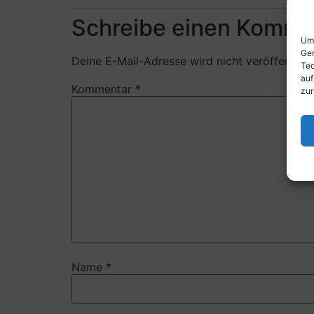
Schreibe einen Komme
Um 
Ger
Deine E-Mail-Adresse wird nicht veröffentlich
Tec
auf
Kommentar
*
zur
Name
*