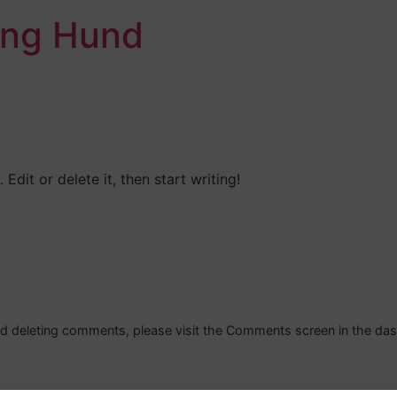
ung Hund
Edit or delete it, then start writing!
and deleting comments, please visit the Comments screen in the da